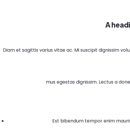
A head
Diam et sagittis varius vitae ac. Mi suscipit dignissim v
mus egestas dignissim. Lectus a donec
Est bibendum tempor enim mauris.