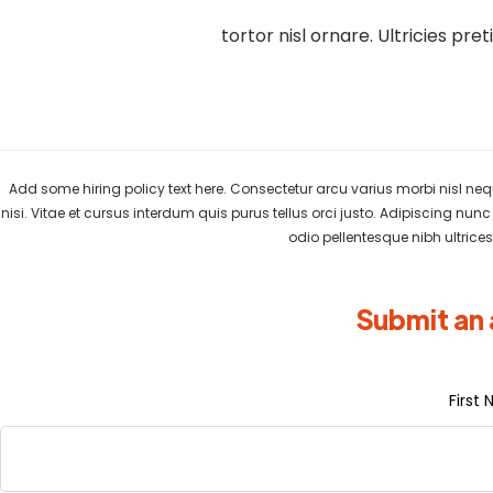
tortor nisl ornare. Ultricies pr
Add some hiring policy text here. Consectetur arcu varius morbi nisl neq
nisi. Vitae et cursus interdum quis purus tellus orci justo. Adipiscing nunc v
odio pellentesque nibh ultrice
Submit an 
First