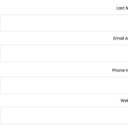
Last
Email 
Phone 
Web