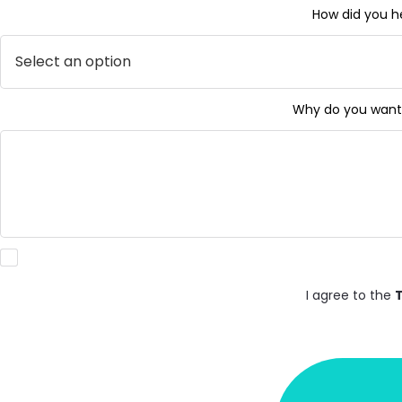
How did you h
Why do you want 
I agree to the
T