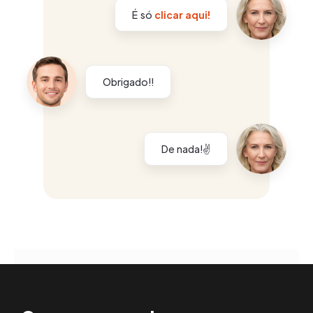
É só
clicar aqui!
Obrigado!!
De nada!✌️