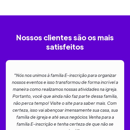
Nossos clientes são os mais
satisfeitos
"Olá, queridos! Estou aqui com o pessoal da E-
inscrição e tem sido maravilhoso trabalhar juntos.
Todo o processo se tornou mais fácil e simples. É
realmente um trabalho maravilhoso e nós super
recomendamos! A influência da plataforma foi
notável, tanto no site quanto no check-in das pessoas
na conferência, tudo fluiu muito melhor. Glória a Deus
por isso! Que Deus abençoe a todos."