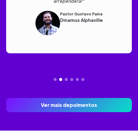
Nívea Soares
Cantora E Compositora
Slide 3 of 6.
Ver mais depoimentos